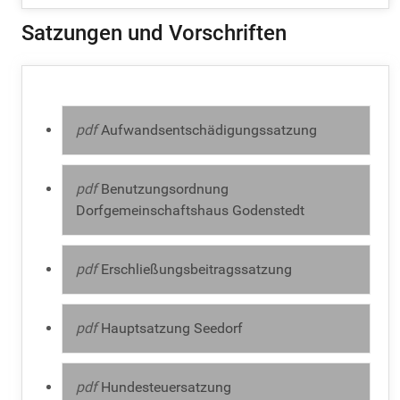
Satzungen und Vorschriften
pdf
Aufwandsentschädigungssatzung
pdf
Benutzungsordnung
Dorfgemeinschaftshaus Godenstedt
pdf
Erschließungsbeitragssatzung
pdf
Hauptsatzung Seedorf
pdf
Hundesteuersatzung