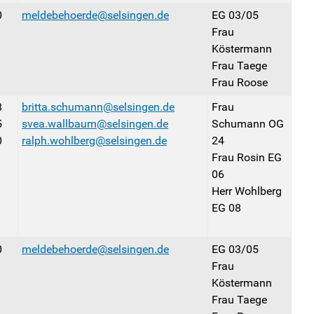
0
meldebehoerde@selsingen.de
EG 03/05
Frau
Köstermann
Frau Taege
Frau Roose
8
britta.schumann@selsingen.de
Frau
5
svea.wallbaum@selsingen.de
Schumann OG
0
ralph.wohlberg@selsingen.de
24
Frau Rosin EG
06
Herr Wohlberg
EG 08
0
meldebehoerde@selsingen.de
EG 03/05
Frau
Köstermann
Frau Taege