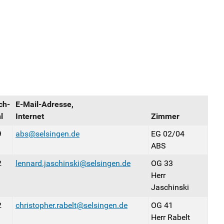
ch-
E-Mail-Adresse,
l
Internet
Zimmer
9
abs@selsingen.de
EG 02/04
ABS
2
lennard.jaschinski@selsingen.de
OG 33
Herr
Jaschinski
2
christopher.rabelt@selsingen.de
OG 41
Herr Rabelt