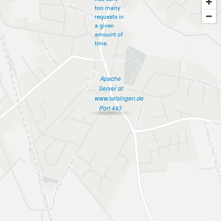
too many
requests in
a given
amount of
time.
Apache
Server at
www.selsingen.de
Port 443