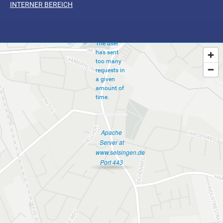
INTERNER BEREICH
Requests
The user
has sent
too many
requests in
a given
amount of
time.
Apache
Server at
www.selsingen.de
Port 443