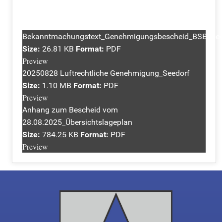
Bekanntmachungstext_Genehmigungsbescheid_BSB_See
Size:
26.81 KB
Format:
PDF
Preview
20250828 Luftrechtliche Genehmigung_Seedorf
Size:
1.10 MB
Format:
PDF
Preview
Anhang zum Bescheid vom
28.08.2025_Übersichtslageplan
Size:
784.25 KB
Format:
PDF
Preview