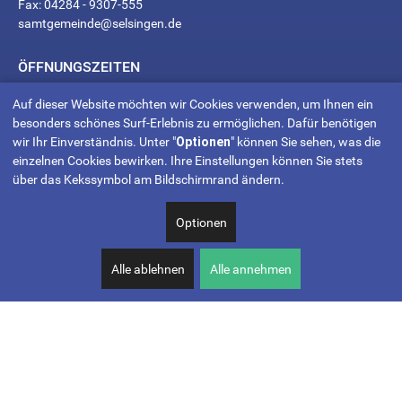
Fax: 04284 - 9307-555
samtgemeinde@selsingen.de
ÖFFNUNGSZEITEN
Mo. - Fr. 8.00 - 12.00 Uhr
Auf dieser Website möchten wir Cookies verwenden, um Ihnen ein
Do. 14.00 - 18.00 Uhr
besonders schönes Surf-Erlebnis zu ermöglichen. Dafür benötigen
wir Ihr Einverständnis. Unter "
Optionen
" können Sie sehen, was die
KONTAKT
einzelnen Cookies bewirken. Ihre Einstellungen können Sie stets
Too
IMPRESSUM
über das Kekssymbol am Bildschirmrand ändern.
Many
DATENSCHUTZERKLÄRUNG
INTERNER BEREICH
Optionen
Requests
Alle ablehnen
Alle annehmen
The user
has sent
too many
requests in
a given
amount of
time.