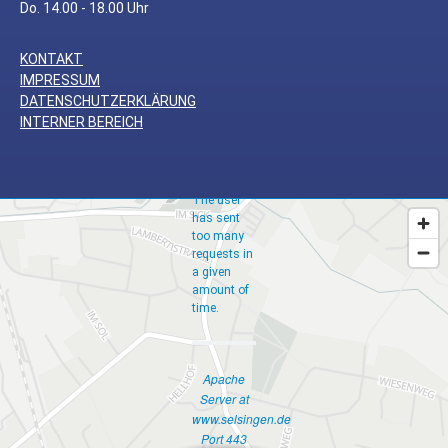
Do. 14.00 - 18.00 Uhr
KONTAKT
Too
IMPRESSUM
Many
DATENSCHUTZERKLÄRUNG
INTERNER BEREICH
Requests
The user
has sent
too many
requests in
a given
amount of
time.
Apache
Server at
www.selsingen.de
Port 443